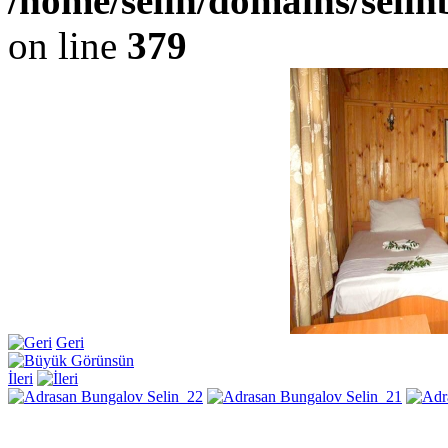
/home/selin/domains/seli
on line
379
Geri
İleri