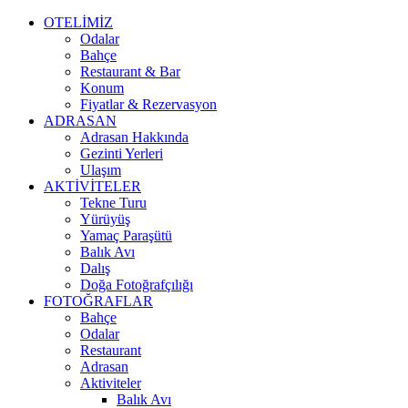
OTELİMİZ
Odalar
Bahçe
Restaurant & Bar
Konum
Fiyatlar & Rezervasyon
ADRASAN
Adrasan Hakkında
Gezinti Yerleri
Ulaşım
AKTİVİTELER
Tekne Turu
Yürüyüş
Yamaç Paraşütü
Balık Avı
Dalış
Doğa Fotoğrafçılığı
FOTOĞRAFLAR
Bahçe
Odalar
Restaurant
Adrasan
Aktiviteler
Balık Avı