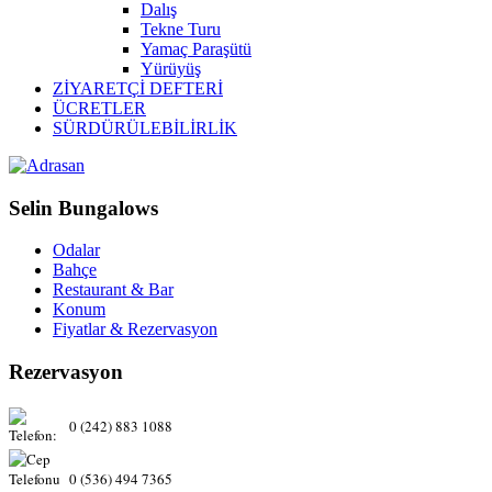
Dalış
Tekne Turu
Yamaç Paraşütü
Yürüyüş
ZİYARETÇİ DEFTERİ
ÜCRETLER
SÜRDÜRÜLEBİLİRLİK
Selin Bungalows
Odalar
Bahçe
Restaurant & Bar
Konum
Fiyatlar & Rezervasyon
Rezervasyon
0 (242) 883 1088
0 (536) 494 7365