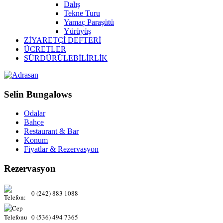
Dalış
Tekne Turu
Yamaç Paraşütü
Yürüyüş
ZİYARETÇİ DEFTERİ
ÜCRETLER
SÜRDÜRÜLEBİLİRLİK
Selin Bungalows
Odalar
Bahçe
Restaurant & Bar
Konum
Fiyatlar & Rezervasyon
Rezervasyon
0 (242) 883 1088
0 (536) 494 7365