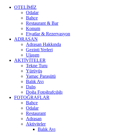
OTELİMİZ
Odalar
Bahçe
Restaurant & Bar
Konum
Fiyatlar & Rezervasyon
ADRASAN
Adrasan Hakkında
Gezinti Yerleri
Ulaşım
AKTİVİTELER
Tekne Turu
Yürüyüş
Yamaç Paraşütü
Balık Avı
Dalış
Doğa Fotoğrafçılığı
FOTOĞRAFLAR
Bahçe
Odalar
Restaurant
Adrasan
Aktiviteler
Balık Avı